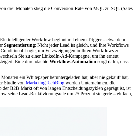
b von drei Monaten stieg die Conversion-Rate von MQL zu SQL (Sales
 Ein intelligenter Workflow beginnt mit einem Trigger – etwa dem
der
Segmentierung
: Nicht jeder Lead ist gleich, und Ihre Workflows
Sie Conditional Logic, um Verzweigungen in Ihren Workflows zu
hr, wechseln Sie zu einer LinkedIn-Ad-Kampagne, um ihn erneut
teigert. Eine durchdachte
Workflow-Automation
sorgt dafür, dass
s Monaten ein Whitepaper heruntergeladen hat, aber nie gekauft hat,
er Studie von
MarketingTechBlog
werden Unternehmen, die
 der B2B-Markt oft von langen Entscheidungszyklen geprägt ist, ist
flow seine Lead-Reaktivierungsrate um 25 Prozent steigerte – einfach,