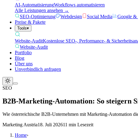
AI-Automatisierung
Workflows automatisieren
Alle Leistungen ansehen →
SEO-Optimierung
Webdesign
Social Media
Google &
Preise & Pakete
Tools
▾
Website-Audit
Kostenlose SEO-, Performance- & Sicherheitsan
Website-Audit
Portfolio
Blog
Über uns
Unverbindlich anfragen
SEO
B2B-Marketing-Automation: So steigern Si
Wie österreichische B2B-Unternehmen mit Marketing-Automation die L
Marketing Austria
18. Juli 2026
11
min Lesezeit
Home
›