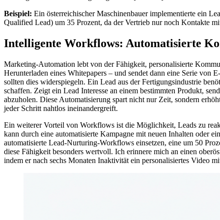
Beispiel:
Ein österreichischer Maschinenbauer implementierte ein Le
Qualified Lead) um 35 Prozent, da der Vertrieb nur noch Kontakte mit
Intelligente Workflows: Automatisierte Ko
Marketing-Automation lebt von der Fähigkeit, personalisierte Kommuni
Herunterladen eines Whitepapers – und sendet dann eine Serie von E-M
sollten dies widerspiegeln. Ein Lead aus der Fertigungsindustrie be
schaffen. Zeigt ein Lead Interesse an einem bestimmten Produkt, sen
abzuholen. Diese Automatisierung spart nicht nur Zeit, sondern erhö
jeder Schritt nahtlos ineinandergreift.
Ein weiterer Vorteil von Workflows ist die Möglichkeit, Leads zu reak
kann durch eine automatisierte Kampagne mit neuen Inhalten oder ei
automatisierte Lead-Nurturing-Workflows einsetzen, eine um 50 Proze
diese Fähigkeit besonders wertvoll. Ich erinnere mich an einen oberös
indem er nach sechs Monaten Inaktivität ein personalisiertes Video mi