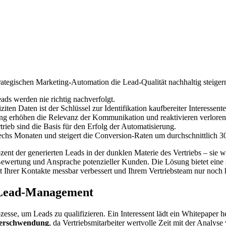
trategischen Marketing-Automation die Lead-Qualität nachhaltig steige
ads werden nie richtig nachverfolgt.
ten Daten ist der Schlüssel zur Identifikation kaufbereiter Interessente
ung erhöhen die Relevanz der Kommunikation und reaktivieren verloren
rieb sind die Basis für den Erfolg der Automatisierung.
h sechs Monaten und steigert die Conversion-Raten um durchschnittlich 
nt der generierten Leads in der dunklen Materie des Vertriebs – sie wer
Bewertung und Ansprache potenzieller Kunden. Die Lösung bietet eine 
 Ihrer Kontakte messbar verbessert und Ihrem Vertriebsteam nur noch he
en Lead-Management
se, um Leads zu qualifizieren. Ein Interessent lädt ein Whitepaper heru
verschwendung
, da Vertriebsmitarbeiter wertvolle Zeit mit der Analys