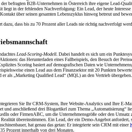
der befragten B2B-Unternehmen in Österreich ihre eigene Lead-Qualität 
t liegt in der fehlenden Nachverfolgung: Ein Lead, der heute Interesse 
n Kontakt über seinen gesamten Lebenszyklus hinweg betreut und bewer
t dazu, dass bis zu 70 Prozent aller Leads nie richtig nachverfolgt wer
riebsmannschaft
chdachtes
Lead-Scoring-Modell
. Dabei handelt es sich um ein Punktesys
Aktionen: das Herunterladen eines Fallbeispiels, den Besuch der Preisse
Explizites Scoring basiert auf demografischen Daten wie Unternehmens
beispielsweise einen Lead aus dem Finanzsektor mit 20 Punkten bewert
d er als „Marketing Qualified Lead“ (MQL) an den Vertrieb übergeben. 
Integrieren Sie Ihr CRM-System, Ihre Website-Analytics und Ihre E-Mai
det und anschließend drei Blogartikel zum Thema „Automatisierung“ liest
kedIn oder FirmenABC, um die Unternehmensgröße oder den Umsatz zu v
Realität übereinstimmen. Ein Lead, der ein Demo-Angebot anfordert, so
aschinenbauer, hat genau das getan: Er integrierte sein CRM mit einer
5 Prozent innerhalb von drei Monaten.