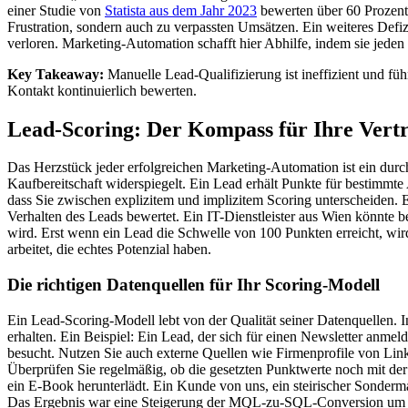
einer Studie von
Statista aus dem Jahr 2023
bewerten über 60 Prozent 
Frustration, sondern auch zu verpassten Umsätzen. Ein weiteres Defizi
verloren. Marketing-Automation schafft hier Abhilfe, indem sie jede
Key Takeaway:
Manuelle Lead-Qualifizierung ist ineffizient und führ
Kontakt kontinuierlich bewerten.
Lead-Scoring: Der Kompass für Ihre Vert
Das Herzstück jeder erfolgreichen Marketing-Automation ist ein dur
Kaufbereitschaft widerspiegelt. Ein Lead erhält Punkte für bestimmte 
dass Sie zwischen explizitem und implizitem Scoring unterscheiden. 
Verhalten des Leads bewertet. Ein IT-Dienstleister aus Wien könnte 
wird. Erst wenn ein Lead die Schwelle von 100 Punkten erreicht, wir
arbeitet, die echtes Potenzial haben.
Die richtigen Datenquellen für Ihr Scoring-Modell
Ein Lead-Scoring-Modell lebt von der Qualität seiner Datenquellen. 
erhalten. Ein Beispiel: Ein Lead, der sich für einen Newsletter anmel
besucht. Nutzen Sie auch externe Quellen wie Firmenprofile von Lin
Überprüfen Sie regelmäßig, ob die gesetzten Punktwerte noch mit der 
ein E-Book herunterlädt. Ein Kunde von uns, ein steirischer Sonderm
Das Ergebnis war eine Steigerung der MQL-zu-SQL-Conversion um 3