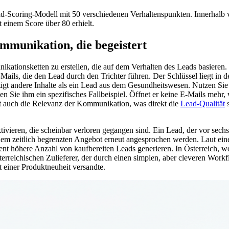
ad-Scoring-Modell mit 50 verschiedenen Verhaltenspunkten. Innerhal
 einem Score über 80 erhielt.
mmunikation, die begeistert
kationsketten zu erstellen, die auf dem Verhalten des Leads basieren.
ails, die den Lead durch den Trichter führen. Der Schlüssel liegt in 
nötigt andere Inhalte als ein Lead aus dem Gesundheitswesen. Nutzen 
den Sie ihm ein spezifisches Fallbeispiel. Öffnet er keine E-Mails me
ht auch die Relevanz der Kommunikation, was direkt die
Lead-Qualität
s
tivieren, die scheinbar verloren gegangen sind. Ein Lead, der vor sech
nem zeitlich begrenzten Angebot erneut angesprochen werden. Laut ein
nt höhere Anzahl von kaufbereiten Leads generieren. In Österreich, wo
terreichischen Zulieferer, der durch einen simplen, aber cleveren Work
t einer Produktneuheit versandte.