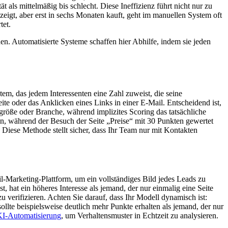
als mittelmäßig bis schlecht. Diese Ineffizienz führt nicht nur zu
zeigt, aber erst in sechs Monaten kauft, geht im manuellen System oft
tet.
den. Automatisierte Systeme schaffen hier Abhilfe, indem sie jeden
tem, das jedem Interessenten eine Zahl zuweist, die seine
ite oder das Anklicken eines Links in einer E-Mail. Entscheidend ist,
größe oder Branche, während implizites Scoring das tatsächliche
en, während der Besuch der Seite „Preise“ mit 30 Punkten gewertet
Diese Methode stellt sicher, dass Ihr Team nur mit Kontakten
l-Marketing-Plattform, um ein vollständiges Bild jedes Leads zu
, hat ein höheres Interesse als jemand, der nur einmalig eine Seite
erifizieren. Achten Sie darauf, dass Ihr Modell dynamisch ist:
llte beispielsweise deutlich mehr Punkte erhalten als jemand, der nur
KI-Automatisierung
, um Verhaltensmuster in Echtzeit zu analysieren.