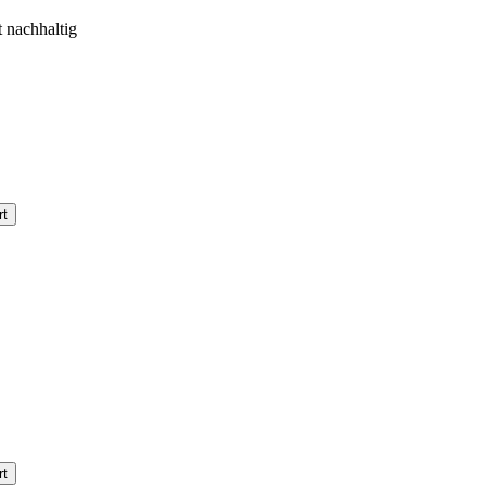
 nachhaltig
rt
rt