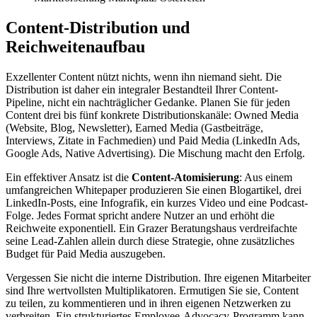
Content-Distribution und
Reichweitenaufbau
Exzellenter Content nützt nichts, wenn ihn niemand sieht. Die
Distribution ist daher ein integraler Bestandteil Ihrer Content-
Pipeline, nicht ein nachträglicher Gedanke. Planen Sie für jeden
Content drei bis fünf konkrete Distributionskanäle: Owned Media
(Website, Blog, Newsletter), Earned Media (Gastbeiträge,
Interviews, Zitate in Fachmedien) und Paid Media (LinkedIn Ads,
Google Ads, Native Advertising). Die Mischung macht den Erfolg.
Ein effektiver Ansatz ist die
Content-Atomisierung
: Aus einem
umfangreichen Whitepaper produzieren Sie einen Blogartikel, drei
LinkedIn-Posts, eine Infografik, ein kurzes Video und eine Podcast-
Folge. Jedes Format spricht andere Nutzer an und erhöht die
Reichweite exponentiell. Ein Grazer Beratungshaus verdreifachte
seine Lead-Zahlen allein durch diese Strategie, ohne zusätzliches
Budget für Paid Media auszugeben.
Vergessen Sie nicht die interne Distribution. Ihre eigenen Mitarbeiter
sind Ihre wertvollsten Multiplikatoren. Ermutigen Sie sie, Content
zu teilen, zu kommentieren und in ihren eigenen Netzwerken zu
verbreiten. Ein strukturiertes Employee-Advocacy-Programm kann