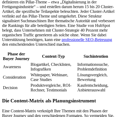
definieren ein Pillar-Theme – etwa „Digitalisierung in der
Fertigungsindustrie“ – und erstellen darum herum 15 bis 20 Cluster-
Artikel, die spezifische Teilaspekte beleuchten. Jeder Cluster-Artikel
verlinkt auf das Pillar-Theme und umgekehrt. Diese Struktur
signalisiert Suchmaschinen Ihre thematische Autorität und verbessert
die Rankings für alle beteiligten Seiten. Eine Studie von HubSpot
belegt, dass Unternehmen mit Cluster-Strategie 40 Prozent mehr
organischen Traffic generieren als solche ohne. Wenn Sie dabei
Unterstützung benötigen, kann eine
professionelle SEO-Betreuung
den entscheidenden Unterschied machen.
Phase der
Content-Typ
Suchintention
Buyer Journey
Blogartikel, Checklisten,
Informationssuche,
Awareness
Infografiken
Problemdefinition
Whitepaper, Webinare,
Lösungsvergleich,
Consideration
Case Studies
Bewertung
Produktvergleiche, ROI-
Kaufentscheidung,
Decision
Rechner, Testimonials
Anbieterauswahl
Die Content-Matrix als Planungsinstrument
Eine Content-Matrix verknüpft Ihre Themen mit den Phasen der
Buyer Journey und den verschiedenen Formaten. So vermeiden Sie,