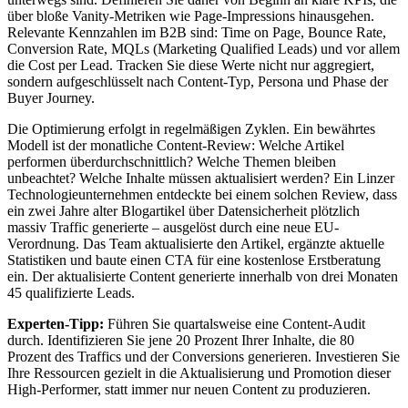
über bloße Vanity-Metriken wie Page-Impressions hinausgehen.
Relevante Kennzahlen im B2B sind: Time on Page, Bounce Rate,
Conversion Rate, MQLs (Marketing Qualified Leads) und vor allem
die Cost per Lead. Tracken Sie diese Werte nicht nur aggregiert,
sondern aufgeschlüsselt nach Content-Typ, Persona und Phase der
Buyer Journey.
Die Optimierung erfolgt in regelmäßigen Zyklen. Ein bewährtes
Modell ist der monatliche Content-Review: Welche Artikel
performen überdurchschnittlich? Welche Themen bleiben
unbeachtet? Welche Inhalte müssen aktualisiert werden? Ein Linzer
Technologieunternehmen entdeckte bei einem solchen Review, dass
ein zwei Jahre alter Blogartikel über Datensicherheit plötzlich
massiv Traffic generierte – ausgelöst durch eine neue EU-
Verordnung. Das Team aktualisierte den Artikel, ergänzte aktuelle
Statistiken und baute einen CTA für eine kostenlose Erstberatung
ein. Der aktualisierte Content generierte innerhalb von drei Monaten
45 qualifizierte Leads.
Experten-Tipp:
Führen Sie quartalsweise eine Content-Audit
durch. Identifizieren Sie jene 20 Prozent Ihrer Inhalte, die 80
Prozent des Traffics und der Conversions generieren. Investieren Sie
Ihre Ressourcen gezielt in die Aktualisierung und Promotion dieser
High-Performer, statt immer nur neuen Content zu produzieren.