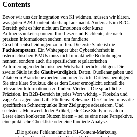
Contents
Bevor wir uns der Integration von KI widmen, müssen wir klären,
was guten B2B-Content überhaupt ausmacht. Anders als im B2C-
Bereich geht es hier nicht um Emotionen oder kurze
Aufmerksamkeitsspannen. Ihre Leser sind Fachleute, die nach
präzisen Informationen suchen, um fundierte
Geschäftsentscheidungen zu treffen. Die erste Säule ist die
Fachkompetenz
. Ein Whitepaper über Cybersicherheit in
österreichischen KMUs muss nicht nur aktuelle Bedrohungen
nennen, sondern auch die spezifischen regulatorischen
Anforderungen der heimischen Wirtschaft berücksichtigen. Die
zweite Säule ist die
Glaubwürdigkeit
. Daten, Quellenangaben und
Zitate von Branchenexperten sind unerlässlich. Drittens benötigen
Sie eine klare Struktur, die es dem Leser ermöglicht, schnell die
relevanten Informationen zu finden. Viertens: Die sprachliche
Präzision. Im B2B-Bereich ist jedes Wort wichtig – Floskeln und
vage Aussagen sind Gift. Fünftens: Relevanz. Der Content muss die
spezifischen Schmerzpunkte Ihrer Zielgruppe adressieren. Und
sechstens: Mehrwert. Jeder Artikel, jede Case Study muss dem
Leser einen konkreten Nutzen bieten – sei es eine neue Perspektive,
eine praktische Checkliste oder eine fundierte Analyse.
„Die grösste Fehlannahme im KI-Content-Marketing