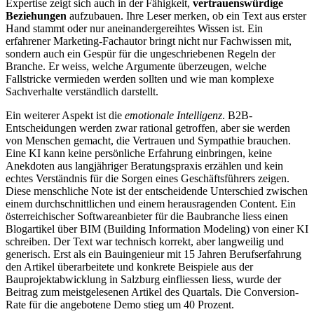
Expertise zeigt sich auch in der Fähigkeit,
vertrauenswürdige
Beziehungen
aufzubauen. Ihre Leser merken, ob ein Text aus erster
Hand stammt oder nur aneinandergereihtes Wissen ist. Ein
erfahrener Marketing-Fachautor bringt nicht nur Fachwissen mit,
sondern auch ein Gespür für die ungeschriebenen Regeln der
Branche. Er weiss, welche Argumente überzeugen, welche
Fallstricke vermieden werden sollten und wie man komplexe
Sachverhalte verständlich darstellt.
Ein weiterer Aspekt ist die
emotionale Intelligenz
. B2B-
Entscheidungen werden zwar rational getroffen, aber sie werden
von Menschen gemacht, die Vertrauen und Sympathie brauchen.
Eine KI kann keine persönliche Erfahrung einbringen, keine
Anekdoten aus langjähriger Beratungspraxis erzählen und kein
echtes Verständnis für die Sorgen eines Geschäftsführers zeigen.
Diese menschliche Note ist der entscheidende Unterschied zwischen
einem durchschnittlichen und einem herausragenden Content. Ein
österreichischer Softwareanbieter für die Baubranche liess einen
Blogartikel über BIM (Building Information Modeling) von einer KI
schreiben. Der Text war technisch korrekt, aber langweilig und
generisch. Erst als ein Bauingenieur mit 15 Jahren Berufserfahrung
den Artikel überarbeitete und konkrete Beispiele aus der
Bauprojektabwicklung in Salzburg einfliessen liess, wurde der
Beitrag zum meistgelesenen Artikel des Quartals. Die Conversion-
Rate für die angebotene Demo stieg um 40 Prozent.