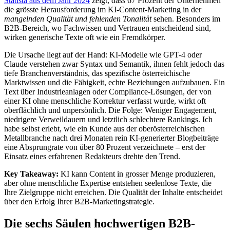
Statista aus dem Jahr 2024
zeigt, dass 67 Prozent der Unternehmen
die grösste Herausforderung im KI-Content-Marketing in der
mangelnden Qualität und fehlenden Tonalität
sehen. Besonders im
B2B-Bereich, wo Fachwissen und Vertrauen entscheidend sind,
wirken generische Texte oft wie ein Fremdkörper.
Die Ursache liegt auf der Hand: KI-Modelle wie GPT-4 oder
Claude verstehen zwar Syntax und Semantik, ihnen fehlt jedoch das
tiefe Branchenverständnis, das spezifische österreichische
Marktwissen und die Fähigkeit, echte Beziehungen aufzubauen. Ein
Text über Industrieanlagen oder Compliance-Lösungen, der von
einer KI ohne menschliche Korrektur verfasst wurde, wirkt oft
oberflächlich und unpersönlich. Die Folge: Weniger Engagement,
niedrigere Verweildauern und letztlich schlechtere Rankings. Ich
habe selbst erlebt, wie ein Kunde aus der oberösterreichischen
Metallbranche nach drei Monaten rein KI-generierter Blogbeiträge
eine Absprungrate von über 80 Prozent verzeichnete – erst der
Einsatz eines erfahrenen Redakteurs drehte den Trend.
Key Takeaway:
KI kann Content in grosser Menge produzieren,
aber ohne menschliche Expertise entstehen seelenlose Texte, die
Ihre Zielgruppe nicht erreichen. Die Qualität der Inhalte entscheidet
über den Erfolg Ihrer B2B-Marketingstrategie.
Die sechs Säulen hochwertigen B2B-