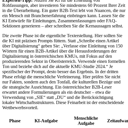
Experten-Tipp:
Nutzen Sie KI für die Erstellung von
Rohfassungen, aber investieren Sie mindestens 60 Prozent Ihrer Zeit
in die Überarbeitung. Ein guter B2B-Text lebt von Nuancen, die nur
ein Mensch mit Branchenerfahrung einbringen kann. Lassen Sie die
KI Entwürfe für Einleitungen, Zusammenfassungen oder FAQ-
Sektionen generieren – aber schreiben Sie die Kernaussagen selbst.
Die zweite Phase ist die eigentliche Texterstellung. Hier sollten Sie
die KI mit präzisen Prompts füttern. Statt „Schreibe einen Artikel
über Digitalisierung“ geben Sie: „Verfasse eine Einleitung von 150
Wörtern für einen B2B-Artikel über die Herausforderungen der
Digitalisierung in österreichischen KMUs, mit Fokus auf den
produzierenden Sektor in Oberösterreich. Verwende einen formellen
Ton und beziehe dich auf die aktuelle KMU-Studie 2024.“ Je
spezifischer der Prompt, desto besser das Ergebnis. In der dritten
Phase erfolgt die menschliche Verfeinerung. Hier prüfen Sie nicht
nur Fakten, sondern auch den Tonfall, die kulturellen Bezüge und
die strategische Ausrichtung. Ein österreichischer B2B-Leser
erwartet andere Formulierungen als ein deutscher – etwa die
Verwendung von „SIE“ statt „DU“ und die Berücksichtigung
lokaler Wirtschaftsstrukturen. Diese Feinarbeit ist der entscheidende
Wettbewerbsvorteil.
Menschliche
Phase
KI-Aufgabe
Zeitaufwa
Aufgabe