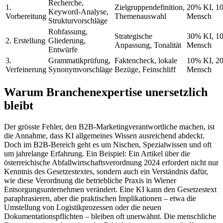
Recherche,
1.
Zielgruppendefinition,
20% KI, 1
Keyword-Analyse,
Vorbereitung
Themenauswahl
Mensch
Strukturvorschläge
Rohfassung,
Strategische
30% KI, 1
2. Erstellung
Gliederung,
Anpassung, Tonalität
Mensch
Entwürfe
3.
Grammatikprüfung,
Faktencheck, lokale
10% KI, 2
Verfeinerung
Synonymvorschläge
Bezüge, Feinschliff
Mensch
Warum Branchenexpertise unersetzlich
bleibt
Der grösste Fehler, den B2B-Marketingverantwortliche machen, ist
die Annahme, dass KI allgemeines Wissen ausreichend abdeckt.
Doch im B2B-Bereich geht es um Nischen, Spezialwissen und oft
um jahrelange Erfahrung. Ein Beispiel: Ein Artikel über die
österreichische Abfallwirtschaftsverordnung 2024 erfordert nicht nur
Kenntnis des Gesetzestextes, sondern auch ein Verständnis dafür,
wie diese Verordnung die betriebliche Praxis in Wiener
Entsorgungsunternehmen verändert. Eine KI kann den Gesetzestext
paraphrasieren, aber die praktischen Implikationen – etwa die
Umstellung von Logistikprozessen oder die neuen
Dokumentationspflichten – bleiben oft unerwähnt. Die menschliche