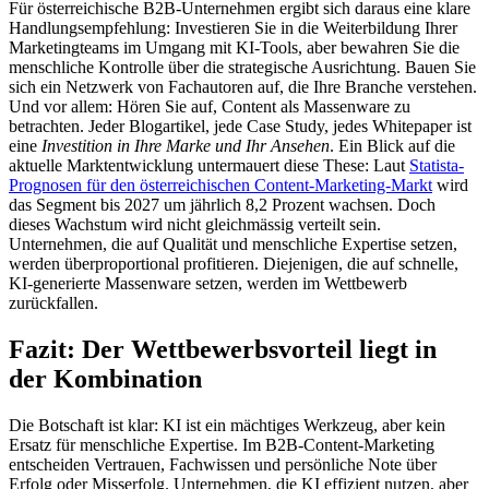
Für österreichische B2B-Unternehmen ergibt sich daraus eine klare
Handlungsempfehlung: Investieren Sie in die Weiterbildung Ihrer
Marketingteams im Umgang mit KI-Tools, aber bewahren Sie die
menschliche Kontrolle über die strategische Ausrichtung. Bauen Sie
sich ein Netzwerk von Fachautoren auf, die Ihre Branche verstehen.
Und vor allem: Hören Sie auf, Content als Massenware zu
betrachten. Jeder Blogartikel, jede Case Study, jedes Whitepaper ist
eine
Investition in Ihre Marke und Ihr Ansehen
. Ein Blick auf die
aktuelle Marktentwicklung untermauert diese These: Laut
Statista-
Prognosen für den österreichischen Content-Marketing-Markt
wird
das Segment bis 2027 um jährlich 8,2 Prozent wachsen. Doch
dieses Wachstum wird nicht gleichmässig verteilt sein.
Unternehmen, die auf Qualität und menschliche Expertise setzen,
werden überproportional profitieren. Diejenigen, die auf schnelle,
KI-generierte Massenware setzen, werden im Wettbewerb
zurückfallen.
Fazit: Der Wettbewerbsvorteil liegt in
der Kombination
Die Botschaft ist klar: KI ist ein mächtiges Werkzeug, aber kein
Ersatz für menschliche Expertise. Im B2B-Content-Marketing
entscheiden Vertrauen, Fachwissen und persönliche Note über
Erfolg oder Misserfolg. Unternehmen, die KI effizient nutzen, aber