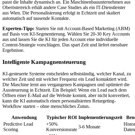
passt die Inhalte dynamisch an. Ein Maschinenbauunternehmen aus
Oberösterreich erhält andere Case Studies als ein IT-Dienstleister
aus Wien. Die Personalisierung erfolgt in Echtzeit und skaliert
automatisch auf tausende Kontakte.
Experten-Tipp:
Starten Sie mit Account-Based Marketing (ABM)
auf Basis von KI-Segmentierung. Wählen Sie 20-30 Key Accounts
aus und lassen Sie die KI für jeden Account eine individuelle
Content-Strategie vorschlagen. Das spart Zeit und liefert messbare
Ergebnisse.
Intelligente Kampagnensteuerung
KI-gesteuerte Systeme entscheiden selbstständig, welcher Kanal, zu
welcher Zeit und mit welcher Frequenz ein Lead kontaktiert wird.
Die Maschine lernt aus vergangenen Kampagnen und optimiert die
Aussteuerung in Echtzeit. Ein Beispiel: Wenn ein Lead nach dem
Öffnen einer E-Mail auf die Website kommt, aber nicht konvertiert,
kann die KI automatisch einen personalisierten Retargeting-
Workflow starten – ohne menschliches Zutun.
Anwendung
Typischer ROI
Implementierungszeit
Ben
Predictive Lead
+50%
Histo
3-6 Monate
Scoring
Konversionsrate
Date