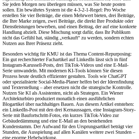
Sie jeden Morgen neu überlegen müssen, was Sie heute posten
sollen. Ein bewährtes System ist die 4-3-2-1-Regel: Pro Woche
erstellen Sie vier Beiträge, die einen Mehrwert bieten, drei Beiträge,
die Ihre Marke zeigen, zwei Beiträge, die direkt Ihre Produkte oder
Dienstleistungen bewerben, und einen Beitrag, der auf eine konkrete
Handlung abzielt. Diese Mischung sorgt dafür, dass Ihr Publikum
nicht das Gefühl hat, ständig „verkauft“ zu werden, sondern echten
Nutzen aus Ihrer Präsenz zieht.
Besonders wichtig für KMU ist das Thema Content-Repurposing:
Ein gut recherchierter Fachartikel auf LinkedIn lässt sich in fünf
Instagram-Karussell-Posts, drei TikTok-Videos und eine E-Mail-
Serie umwandeln. Mit modernen KI-Tools können Sie diesen
Prozess heute deutlich effizienter gestalten. Tools wie ChatGPT
oder spezialisierte Social-Media-Planer helfen bei der Ideenfindung
und Texterstellung – aber ersetzen nicht die strategische Kontrolle.
Nutzen Sie KI als Assistenten, nicht als Strategen. Ein Wiener
Architekturbüro produziert monatlich einen ausführlichen
Blogartikel über nachhaltiges Bauen. Aus diesem Artikel entstehen:
ein LinkedIn-Post mit den drei Kernaussagen, eine Instagram-Story-
Serie mit Baufortschritt-Fotos, ein kurzes TikTok-Video zur
Gebäudedämmung und eine E-Mail an den bestehenden
Kundenstamm. Der Aufwand für den Ursprungsartikel beträgt vier
Stunden, die Ausspielung auf allen Kanälen weitere zwei Stunden –
eine enorme Hebelwirkung.