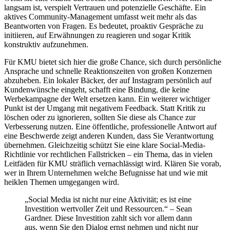
langsam ist, verspielt Vertrauen und potenzielle Geschäfte. Ein
aktives Community-Management umfasst weit mehr als das
Beantworten von Fragen. Es bedeutet, proaktiv Gespräche zu
initiieren, auf Erwähnungen zu reagieren und sogar Kritik
konstruktiv aufzunehmen.
Für KMU bietet sich hier die große Chance, sich durch persönliche
Ansprache und schnelle Reaktionszeiten von großen Konzernen
abzuheben. Ein lokaler Bäcker, der auf Instagram persönlich auf
Kundenwünsche eingeht, schafft eine Bindung, die keine
Werbekampagne der Welt ersetzen kann. Ein weiterer wichtiger
Punkt ist der Umgang mit negativem Feedback. Statt Kritik zu
löschen oder zu ignorieren, sollten Sie diese als Chance zur
Verbesserung nutzen. Eine öffentliche, professionelle Antwort auf
eine Beschwerde zeigt anderen Kunden, dass Sie Verantwortung
übernehmen. Gleichzeitig schützt Sie eine klare Social-Media-
Richtlinie vor rechtlichen Fallstricken – ein Thema, das in vielen
Leitfäden für KMU sträflich vernachlässigt wird. Klären Sie vorab,
wer in Ihrem Unternehmen welche Befugnisse hat und wie mit
heiklen Themen umgegangen wird.
„Social Media ist nicht nur eine Aktivität; es ist eine
Investition wertvoller Zeit und Ressourcen.“ – Sean
Gardner. Diese Investition zahlt sich vor allem dann
aus, wenn Sie den Dialog ernst nehmen und nicht nur