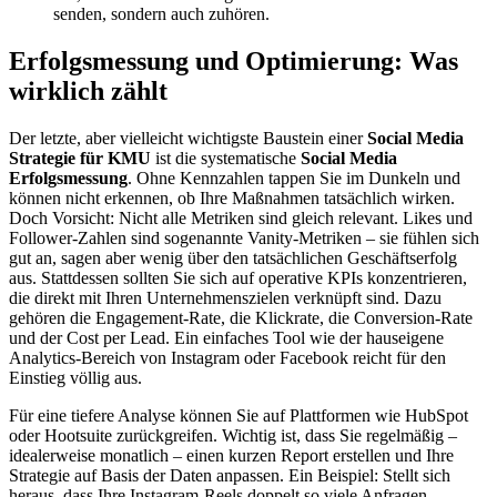
senden, sondern auch zuhören.
Erfolgsmessung und Optimierung: Was
wirklich zählt
Der letzte, aber vielleicht wichtigste Baustein einer
Social Media
Strategie für KMU
ist die systematische
Social Media
Erfolgsmessung
. Ohne Kennzahlen tappen Sie im Dunkeln und
können nicht erkennen, ob Ihre Maßnahmen tatsächlich wirken.
Doch Vorsicht: Nicht alle Metriken sind gleich relevant. Likes und
Follower-Zahlen sind sogenannte Vanity-Metriken – sie fühlen sich
gut an, sagen aber wenig über den tatsächlichen Geschäftserfolg
aus. Stattdessen sollten Sie sich auf operative KPIs konzentrieren,
die direkt mit Ihren Unternehmenszielen verknüpft sind. Dazu
gehören die Engagement-Rate, die Klickrate, die Conversion-Rate
und der Cost per Lead. Ein einfaches Tool wie der hauseigene
Analytics-Bereich von Instagram oder Facebook reicht für den
Einstieg völlig aus.
Für eine tiefere Analyse können Sie auf Plattformen wie HubSpot
oder Hootsuite zurückgreifen. Wichtig ist, dass Sie regelmäßig –
idealerweise monatlich – einen kurzen Report erstellen und Ihre
Strategie auf Basis der Daten anpassen. Ein Beispiel: Stellt sich
heraus, dass Ihre Instagram-Reels doppelt so viele Anfragen