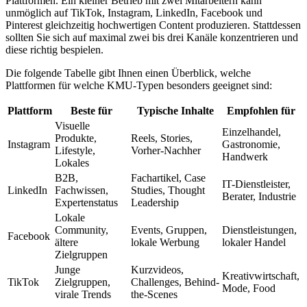
Plattformen. Ein kleiner Betrieb mit zwei Mitarbeitern kann
unmöglich auf TikTok, Instagram, LinkedIn, Facebook und
Pinterest gleichzeitig hochwertigen Content produzieren. Stattdessen
sollten Sie sich auf maximal zwei bis drei Kanäle konzentrieren und
diese richtig bespielen.
Die folgende Tabelle gibt Ihnen einen Überblick, welche
Plattformen für welche KMU-Typen besonders geeignet sind:
Plattform
Beste für
Typische Inhalte
Empfohlen für
Visuelle
Einzelhandel,
Produkte,
Reels, Stories,
Instagram
Gastronomie,
Lifestyle,
Vorher-Nachher
Handwerk
Lokales
B2B,
Fachartikel, Case
IT-Dienstleister,
LinkedIn
Fachwissen,
Studies, Thought
Berater, Industrie
Expertenstatus
Leadership
Lokale
Community,
Events, Gruppen,
Dienstleistungen,
Facebook
ältere
lokale Werbung
lokaler Handel
Zielgruppen
Junge
Kurzvideos,
Kreativwirtschaft,
TikTok
Zielgruppen,
Challenges, Behind-
Mode, Food
virale Trends
the-Scenes