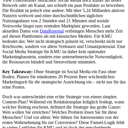
Viele Unternehmer betrachten Social Media noch immer als nettes
Beiwerk oder als Kanal, um schnell ein paar Produkte zu bewerben.
Die Realität ist jedoch eine andere: Mit über 5,24 Milliarden aktiven
Nutzern weltweit und einer durchschnittlichen täglichen
Nutzungsdauer von 2 Stunden und 21 Minuten sind soziale
Netzwerke längst zum zentralen Marktplatz geworden. Laut
aktuellen Daten von
DataReportal
verbringen Menschen mehr Zeit
auf diesen Plattformen als mit klassischen Medien. Für KMU
bedeutet das: Wer nicht strategisch präsent ist, verschenkt nicht nur
Reichweite, sondern vor allem Vertrauen und Umsatzpotenzial. Eine
Social Media Strategie für KMU ist daher kein optionaler
Marketingbaustein, sondern eine unternehmerische Notwendigkeit,
die Ressourcen bündelt und Streuverluste minimiert.
Key Takeaway:
Ohne Strategie ist Social Media ein Fass ohne
Boden. Planen Sie mindestens 20 Prozent Ihrer wöchentlichen
Marketingzeit für die strategische Ausrichtung ein – nicht nur für das
reine Posten.
Doch was unterscheidet eine echte Strategie von einem simplen
Content-Plan? Während ein Redaktionsplan lediglich festlegt, wann
welcher Beitrag erscheint, definiert die Strategie das große Ganze:
Wen wollen Sie erreichen? Welches Problem lösen Sie für diese
Menschen? Und vor allem: Wie führen Sie Interessenten von der
ersten Wahrnehmung bis zur Conversion? Diese Funnel-Logik fehlt
in vielen Leitfäden für KMU und ist doch der entscheidende