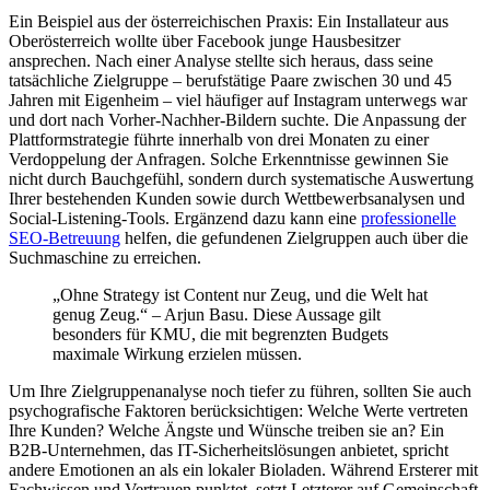
Ein Beispiel aus der österreichischen Praxis: Ein Installateur aus
Oberösterreich wollte über Facebook junge Hausbesitzer
ansprechen. Nach einer Analyse stellte sich heraus, dass seine
tatsächliche Zielgruppe – berufstätige Paare zwischen 30 und 45
Jahren mit Eigenheim – viel häufiger auf Instagram unterwegs war
und dort nach Vorher-Nachher-Bildern suchte. Die Anpassung der
Plattformstrategie führte innerhalb von drei Monaten zu einer
Verdoppelung der Anfragen. Solche Erkenntnisse gewinnen Sie
nicht durch Bauchgefühl, sondern durch systematische Auswertung
Ihrer bestehenden Kunden sowie durch Wettbewerbsanalysen und
Social-Listening-Tools. Ergänzend dazu kann eine
professionelle
SEO-Betreuung
helfen, die gefundenen Zielgruppen auch über die
Suchmaschine zu erreichen.
„Ohne Strategy ist Content nur Zeug, und die Welt hat
genug Zeug.“ – Arjun Basu. Diese Aussage gilt
besonders für KMU, die mit begrenzten Budgets
maximale Wirkung erzielen müssen.
Um Ihre Zielgruppenanalyse noch tiefer zu führen, sollten Sie auch
psychografische Faktoren berücksichtigen: Welche Werte vertreten
Ihre Kunden? Welche Ängste und Wünsche treiben sie an? Ein
B2B-Unternehmen, das IT-Sicherheitslösungen anbietet, spricht
andere Emotionen an als ein lokaler Bioladen. Während Ersterer mit
Fachwissen und Vertrauen punktet, setzt Letzterer auf Gemeinschaft