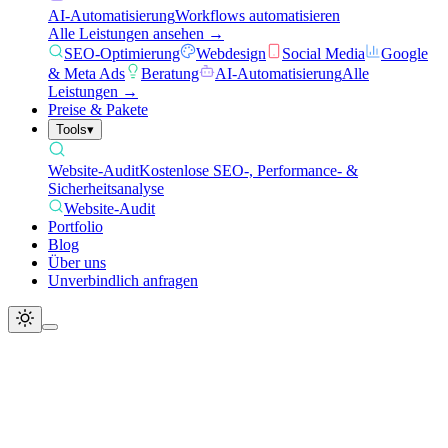
AI-Automatisierung
Workflows automatisieren
Alle Leistungen ansehen →
SEO-Optimierung
Webdesign
Social Media
Google
& Meta Ads
Beratung
AI-Automatisierung
Alle
Leistungen →
Preise & Pakete
Tools
▾
Website-Audit
Kostenlose SEO-, Performance- &
Sicherheitsanalyse
Website-Audit
Portfolio
Blog
Über uns
Unverbindlich anfragen