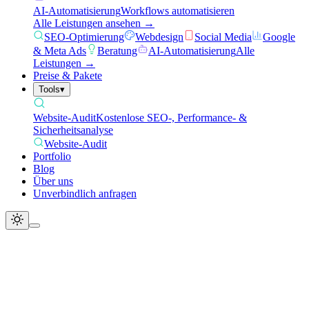
AI-Automatisierung
Workflows automatisieren
Alle Leistungen ansehen →
SEO-Optimierung
Webdesign
Social Media
Google
& Meta Ads
Beratung
AI-Automatisierung
Alle
Leistungen →
Preise & Pakete
Tools
▾
Website-Audit
Kostenlose SEO-, Performance- &
Sicherheitsanalyse
Website-Audit
Portfolio
Blog
Über uns
Unverbindlich anfragen