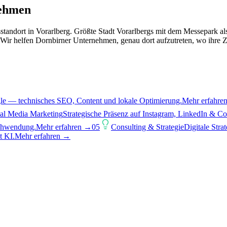
nehmen
sstandort in Vorarlberg. Größte Stadt Vorarlbergs mit dem Messepark 
en. Wir helfen Dornbirner Unternehmen, genau dort aufzutreten, wo ihre 
.
gle — technisches SEO, Content und lokale Optimierung.
Mehr erfahre
al Media Marketing
Strategische Präsenz auf Instagram, LinkedIn & C
chwendung.
Mehr erfahren →
05
Consulting & Strategie
Digitale Stra
t KI.
Mehr erfahren →