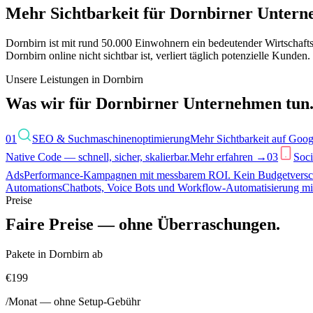
Mehr Sichtbarkeit für Dornbirner Unter
Dornbirn ist mit rund 50.000 Einwohnern ein bedeutender Wirtschaft
Dornbirn online nicht sichtbar ist, verliert täglich potenzielle Kund
Unsere Leistungen in
Dornbirn
Was wir für
Dornbirn
er Unternehmen tun
01
SEO & Suchmaschinenoptimierung
Mehr Sichtbarkeit auf Goo
Native Code — schnell, sicher, skalierbar.
Mehr erfahren →
03
Soci
Ads
Performance-Kampagnen mit messbarem ROI. Kein Budgetvers
Automations
Chatbots, Voice Bots und Workflow-Automatisierung mi
Preise
Faire Preise — ohne Überraschungen.
Pakete in
Dornbirn
ab
€199
/Monat — ohne Setup-Gebühr