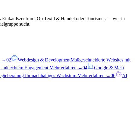
als Einkaufszentrum. Ob Textil & Handel oder Tourismus — wer in
Zielgruppe sucht.
n →
02
Webdesign & Development
Maßgeschneiderte Websites mit
o. mit echtem Engagement.
Mehr erfahren →
04
Google & Meta
tegieberatung für nachhaltiges Wachstum.
Mehr erfahren →
06
AI