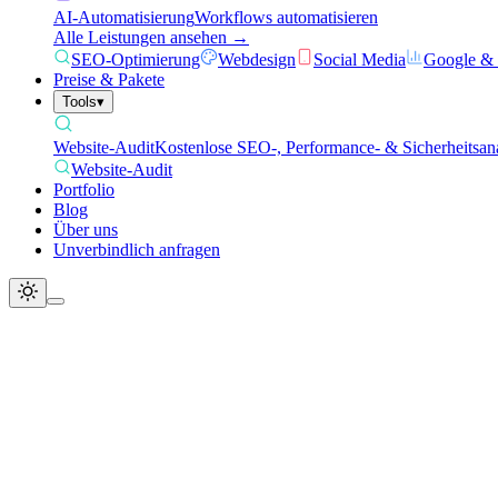
AI-Automatisierung
Workflows automatisieren
Alle Leistungen ansehen →
SEO-Optimierung
Webdesign
Social Media
Google &
Preise & Pakete
Tools
▾
Website-Audit
Kostenlose SEO-, Performance- & Sicherheitsan
Website-Audit
Portfolio
Blog
Über uns
Unverbindlich anfragen