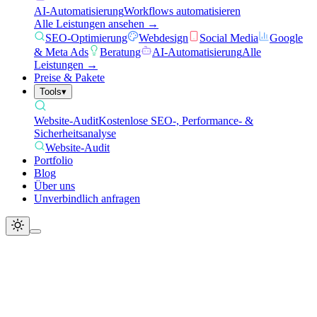
AI-Automatisierung
Workflows automatisieren
Alle Leistungen ansehen →
SEO-Optimierung
Webdesign
Social Media
Google
& Meta Ads
Beratung
AI-Automatisierung
Alle
Leistungen →
Preise & Pakete
Tools
▾
Website-Audit
Kostenlose SEO-, Performance- &
Sicherheitsanalyse
Website-Audit
Portfolio
Blog
Über uns
Unverbindlich anfragen