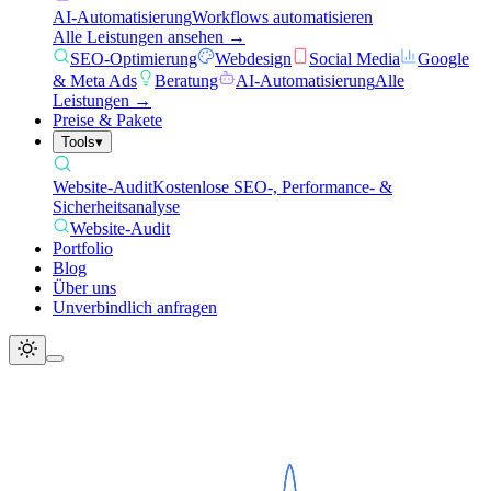
AI-Automatisierung
Workflows automatisieren
Alle Leistungen ansehen →
SEO-Optimierung
Webdesign
Social Media
Google
& Meta Ads
Beratung
AI-Automatisierung
Alle
Leistungen →
Preise & Pakete
Tools
▾
Website-Audit
Kostenlose SEO-, Performance- &
Sicherheitsanalyse
Website-Audit
Portfolio
Blog
Über uns
Unverbindlich anfragen