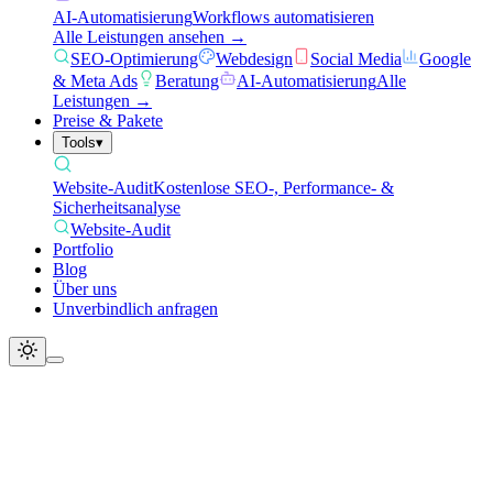
AI-Automatisierung
Workflows automatisieren
Alle Leistungen ansehen →
SEO-Optimierung
Webdesign
Social Media
Google
& Meta Ads
Beratung
AI-Automatisierung
Alle
Leistungen →
Preise & Pakete
Tools
▾
Website-Audit
Kostenlose SEO-, Performance- &
Sicherheitsanalyse
Website-Audit
Portfolio
Blog
Über uns
Unverbindlich anfragen