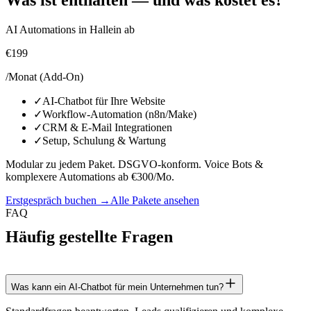
Was ist enthalten — und was kostet es?
AI Automations in Hallein ab
€199
/Monat (Add-On)
✓
AI-Chatbot für Ihre Website
✓
Workflow-Automation (n8n/Make)
✓
CRM & E-Mail Integrationen
✓
Setup, Schulung & Wartung
Modular zu jedem Paket. DSGVO-konform. Voice Bots &
komplexere Automations ab €300/Mo.
Erstgespräch buchen →
Alle Pakete ansehen
FAQ
Häufig gestellte Fragen
Was kann ein AI-Chatbot für mein Unternehmen tun?