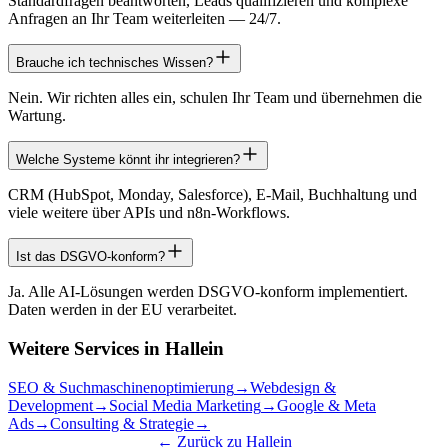
Standardfragen beantworten, Leads qualifizieren und komplexe
Anfragen an Ihr Team weiterleiten — 24/7.
Brauche ich technisches Wissen?
Nein. Wir richten alles ein, schulen Ihr Team und übernehmen die
Wartung.
Welche Systeme könnt ihr integrieren?
CRM (HubSpot, Monday, Salesforce), E-Mail, Buchhaltung und
viele weitere über APIs und n8n-Workflows.
Ist das DSGVO-konform?
Ja. Alle AI-Lösungen werden DSGVO-konform implementiert.
Daten werden in der EU verarbeitet.
Weitere Services in
Hallein
SEO & Suchmaschinenoptimierung
→
Webdesign &
Development
→
Social Media Marketing
→
Google & Meta
Ads
→
Consulting & Strategie
→
← Zurück zu
Hallein