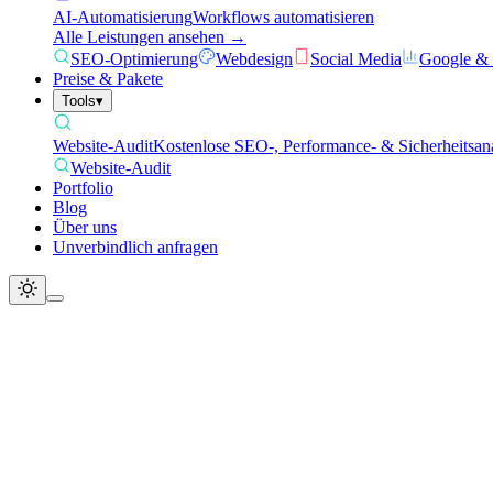
AI-Automatisierung
Workflows automatisieren
Alle Leistungen ansehen →
SEO-Optimierung
Webdesign
Social Media
Google &
Preise & Pakete
Tools
▾
Website-Audit
Kostenlose SEO-, Performance- & Sicherheitsan
Website-Audit
Portfolio
Blog
Über uns
Unverbindlich anfragen