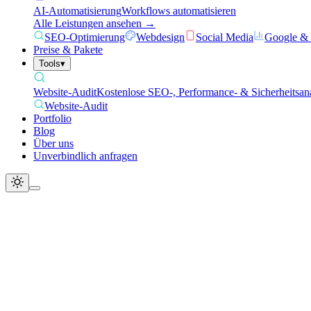
AI-Automatisierung
Workflows automatisieren
Alle Leistungen ansehen →
SEO-Optimierung
Webdesign
Social Media
Google &
Preise & Pakete
Tools
▾
Website-Audit
Kostenlose SEO-, Performance- & Sicherheitsan
Website-Audit
Portfolio
Blog
Über uns
Unverbindlich anfragen