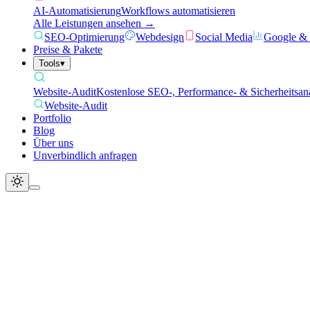
AI-Automatisierung
Workflows automatisieren
Alle Leistungen ansehen →
SEO-Optimierung
Webdesign
Social Media
Google &
Preise & Pakete
Tools
▾
Website-Audit
Kostenlose SEO-, Performance- & Sicherheitsan
Website-Audit
Portfolio
Blog
Über uns
Unverbindlich anfragen