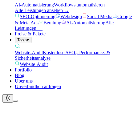
AI-Automatisierung
Workflows automatisieren
Alle Leistungen ansehen →
SEO-Optimierung
Webdesign
Social Media
Google
& Meta Ads
Beratung
AI-Automatisierung
Alle
Leistungen →
Preise & Pakete
Tools
▾
Website-Audit
Kostenlose SEO-, Performance- &
Sicherheitsanalyse
Website-Audit
Portfolio
Blog
Über uns
Unverbindlich anfragen