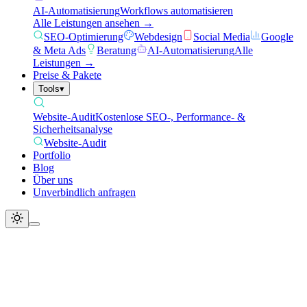
AI-Automatisierung
Workflows automatisieren
Alle Leistungen ansehen →
SEO-Optimierung
Webdesign
Social Media
Google
& Meta Ads
Beratung
AI-Automatisierung
Alle
Leistungen →
Preise & Pakete
Tools
▾
Website-Audit
Kostenlose SEO-, Performance- &
Sicherheitsanalyse
Website-Audit
Portfolio
Blog
Über uns
Unverbindlich anfragen