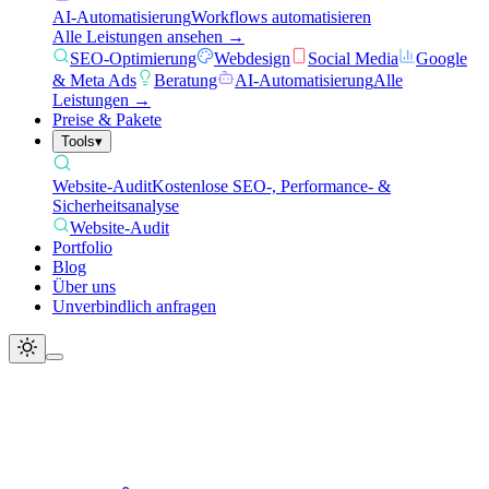
AI-Automatisierung
Workflows automatisieren
Alle Leistungen ansehen →
SEO-Optimierung
Webdesign
Social Media
Google
& Meta Ads
Beratung
AI-Automatisierung
Alle
Leistungen →
Preise & Pakete
Tools
▾
Website-Audit
Kostenlose SEO-, Performance- &
Sicherheitsanalyse
Website-Audit
Portfolio
Blog
Über uns
Unverbindlich anfragen